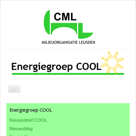
Blog CML
Energiegroep COOL
Over CML
Nieuwsbrief COOL
Groepen & thema's
Nieuwsblog
ANBI