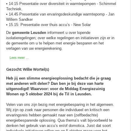
• 14:15 Presentatie over diversiteit in warmtepompen - Schimmel
Techniek.
• 14.45 Presentatie van ervaringsdeskundige warmtepomp - Jan
Willem Sandker
• 15.15: Presentatie over thuis accu’s - New Solar
De
gemeente Leusden
informeert u over lopende
isolatieregelingen; over welke regelingen en initiatieven zijn er in
de gemeente om u te helpen met energie besparen en het
verlagen van uw energierekening.
Lees meer …
Gezocht: Willie Wortel(s)
Heb jij een slimme energieoplossing bedacht die je graag
met anderen wilt delen? Dan ben je bij deze van harte
uitgenodigd! Waarvoor: voor de Middag Energiezuinig
Wonen op 5 oktober 2024 bij de Til in Leusden.
Velen van ons zijn bezig met energiebesparing in het algemeen.
Wij zijn op zoek naar personen die individueel en kritisch een
ervaringsreis hebben gemaakt naar een (zelfbedachte)
energiebesparende oplossing. Qua thema’s valt bijvoorbeeld te
denken het gebruik van accu’s en/of domotica. Juist dat soort
individuele initiatieven willen we op 5 oktober graag voor het