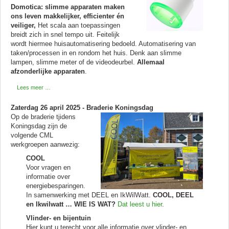
Domotica: slimme apparaten maken
ons leven makkelijker, efficienter én
veiliger,
Het scala aan toepassingen
breidt zich in snel tempo uit. Feitelijk
wordt hiermee huisautomatisering bedoeld. Automatisering van
taken/processen in en rondom het huis. Denk aan slimme
lampen, slimme meter of de videodeurbel.
Allemaal
afzonderlijke apparaten
.
Lees meer …
Zaterdag 26 april 2025 - Braderie Koningsdag
Op de braderie tjidens
Koningsdag zijn de
volgende CML
werkgroepen aanwezig:
COOL
Voor vragen en
informatie over
energiebesparingen.
In samenwerking met DEEL en IkWilWatt.
COOL, DEEL
en Ikwilwatt … WIE IS WAT?
Dat leest u hier
.
Vlinder- en bijentuin
Hier kunt u terecht voor alle informatie over vlinder- en