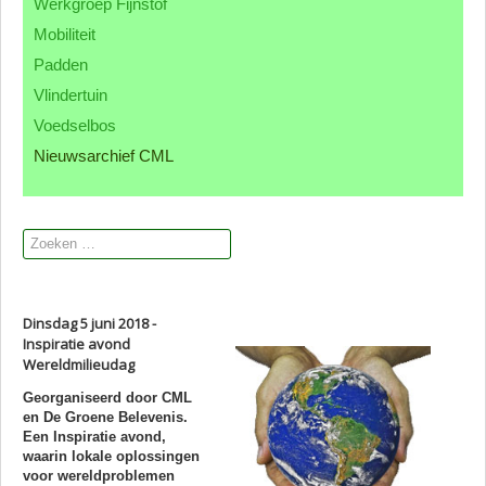
Werkgroep Fijnstof
Contact CML
Mobiliteit
Padden
Vlindertuin
Voedselbos
Nieuwsarchief CML
Dinsdag 5 juni 2018 -
Inspiratie avond
Wereldmilieudag
Georganiseerd door CML
en De Groene Belevenis.
Een Inspiratie avond,
waarin lokale oplossingen
voor wereldproblemen