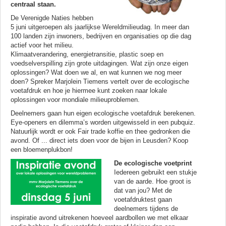
centraal staan.
De Verenigde Naties hebben
5 juni uitgeroepen als jaarlijkse Wereldmilieudag. In meer dan
100 landen zijn inwoners, bedrijven en organisaties op die dag
actief voor het milieu.
Klimaatverandering, energietransitie, plastic soep en
voedselverspilling zijn grote uitdagingen. Wat zijn onze eigen
oplossingen? Wat doen we al, en wat kunnen we nog meer
doen? Spreker Marjolein Tiemens vertelt over de ecologische
voetafdruk en hoe je hiermee kunt zoeken naar lokale
oplossingen voor mondiale milieuproblemen.
Deelnemers gaan hun eigen ecologische voetafdruk berekenen.
Eye-openers en dilemma’s worden uitgewisseld in een pubquiz.
Natuurlijk wordt er ook Fair trade koffie en thee gedronken die
avond. Of ... direct iets doen voor de bijen in Leusden? Koop
een bloemenplukbon!
De ecologische voetprint
Iedereen gebruikt een stukje
van de aarde. Hoe groot is
dat van jou? Met de
voetafdruktest gaan
deelnemers tijdens de
inspiratie avond uitrekenen hoeveel aardbollen we met elkaar