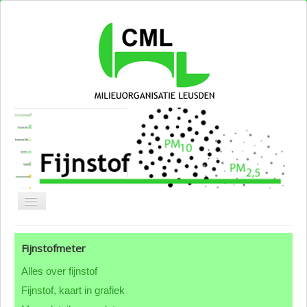
Blog CML
Fijnstofmeter
Over CML
Alles over fijnstof
Groepen & thema's
Fijnstof, kaart in grafiek
ANBI