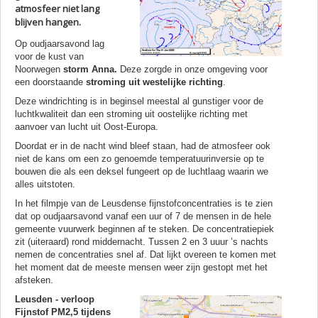
atmosfeer niet lang
blijven hangen.
Op oudjaarsavond lag
voor de kust van
Noorwegen
storm
Anna.
Deze zorgde in onze omgeving voor
een doorstaande
stroming uit westelijke richting
.
Deze windrichting is in beginsel meestal al gunstiger voor de
luchtkwaliteit dan een stroming uit oostelijke richting met
aanvoer van lucht uit Oost-Europa.
Doordat er in de nacht wind bleef staan, had de atmosfeer ook
niet de kans om een zo genoemde temperatuurinversie op te
bouwen die als een deksel fungeert op de luchtlaag waarin we
alles uitstoten.
In het filmpje van de Leusdense fijnstofconcentraties is te zien
dat op oudjaarsavond vanaf een uur of 7 de mensen in de hele
gemeente vuurwerk beginnen af te steken. De concentratiepiek
zit (uiteraard) rond middernacht. Tussen 2 en 3 uuur ’s nachts
nemen de concentraties snel af. Dat lijkt overeen te komen met
het moment dat de meeste mensen weer zijn gestopt met het
afsteken.
Leusden - verloop
Fijnstof PM2,5 tijdens