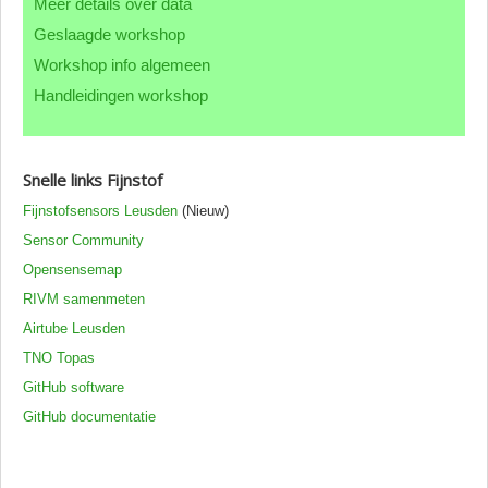
Meer details over data
Contact CML
Geslaagde workshop
Workshop info algemeen
Handleidingen workshop
Snelle links Fijnstof
Fijnstofsensors Leusden
(Nieuw)
Sensor Community
Opensensemap
RIVM samenmeten
Airtube Leusden
TNO Topas
GitHub software
GitHub documentatie