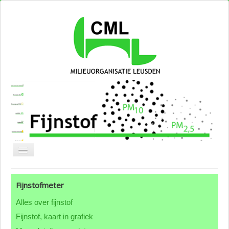
Blog CML
Fijnstofmeter
Over CML
Alles over fijnstof
Groepen & thema's
Fijnstof, kaart in grafiek
ANBI