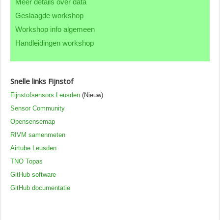
Meer details over data
Contact CML
Geslaagde workshop
Workshop info algemeen
Handleidingen workshop
Snelle links Fijnstof
Fijnstofsensors Leusden
(Nieuw)
Sensor Community
Opensensemap
RIVM samenmeten
Airtube Leusden
TNO Topas
GitHub software
GitHub documentatie