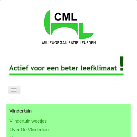
Blog CML
Vlindertuin
Over CML
Vlindertuin weetjes
Groepen & thema's
Over De Vlindertuin
ANBI