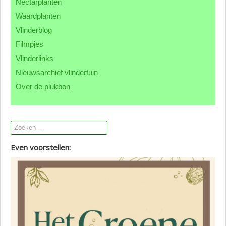
Nectarplanten
Contact CML
Waardplanten
Vlinderblog
Filmpjes
Vlinderlinks
Nieuwsarchief vlindertuin
Over de plukbon
Even voorstellen: